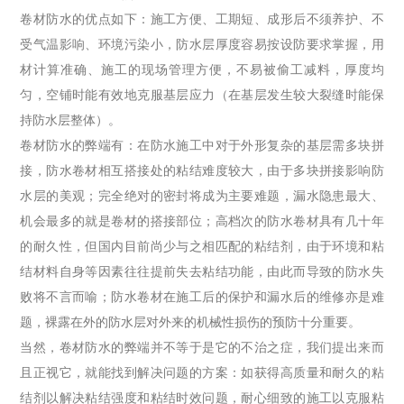
卷材防水的优点如下：施工方便、工期短、成形后不须养护、不
受气温影响、环境污染小，防水层厚度容易按设防要求掌握，用
材计算准确、施工的现场管理方便，不易被偷工减料，厚度均
匀，空铺时能有效地克服基层应力（在基层发生较大裂缝时能保
持防水层整体）。
卷材防水的弊端有：在防水施工中对于外形复杂的基层需多块拼
接，防水卷材相互搭接处的粘结难度较大，由于多块拼接影响防
水层的美观；完全绝对的密封将成为主要难题，漏水隐患最大、
机会最多的就是卷材的搭接部位；高档次的防水卷材具有几十年
的耐久性，但国内目前尚少与之相匹配的粘结剂，由于环境和粘
结材料自身等因素往往提前失去粘结功能，由此而导致的防水失
败将不言而喻；防水卷材在施工后的保护和漏水后的维修亦是难
题，裸露在外的防水层对外来的机械性损伤的预防十分重要。
当然，卷材防水的弊端并不等于是它的不治之症，我们提出来而
且正视它，就能找到解决问题的方案：如获得高质量和耐久的粘
结剂以解决粘结强度和粘结时效问题，耐心细致的施工以克服粘