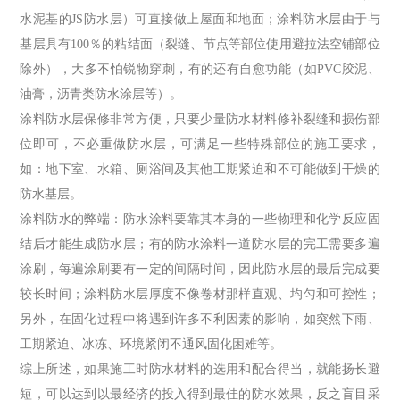
水泥基的JS防水层）可直接做上屋面和地面；涂料防水层由于与
基层具有100％的粘结面（裂缝、节点等部位使用避拉法空铺部位
除外），大多不怕锐物穿刺，有的还有自愈功能（如PVC胶泥、
油膏，沥青类防水涂层等）。
涂料防水层保修非常方便，只要少量防水材料修补裂缝和损伤部
位即可，不必重做防水层，可满足一些特殊部位的施工要求，
如：地下室、水箱、厕浴间及其他工期紧迫和不可能做到干燥的
防水基层。
涂料防水的弊端：防水涂料要靠其本身的一些物理和化学反应固
结后才能生成防水层；有的防水涂料一道防水层的完工需要多遍
涂刷，每遍涂刷要有一定的间隔时间，因此防水层的最后完成要
较长时间；涂料防水层厚度不像卷材那样直观、均匀和可控性；
另外，在固化过程中将遇到许多不利因素的影响，如突然下雨、
工期紧迫、冰冻、环境紧闭不通风固化困难等。
综上所述，如果施工时防水材料的选用和配合得当，就能扬长避
短，可以达到以最经济的投入得到最佳的防水效果，反之盲目采