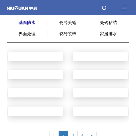
基面防水
瓷砖美缝
瓷砖粘结
界面处理
瓷砖装饰
家居排水
«
1
2
3
4
»